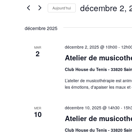
navigation
par
décembre 2, 
mot-
Aujourd’hui
de
clé.
Sélectionnez
une
vues
date.
décembre 2025
Évènements
décembre 2, 2025 @ 10h00
-
12h0
MAR
2
Atelier de musicoth
Club House du Tenis - 33820 Sai
L’atelier de musicothérapie est ani
les émotions, d'apaiser les maux et 
décembre 10, 2025 @ 14h30
-
15h
MER
10
Atelier de musicoth
Club House du Tenis - 33820 Sai