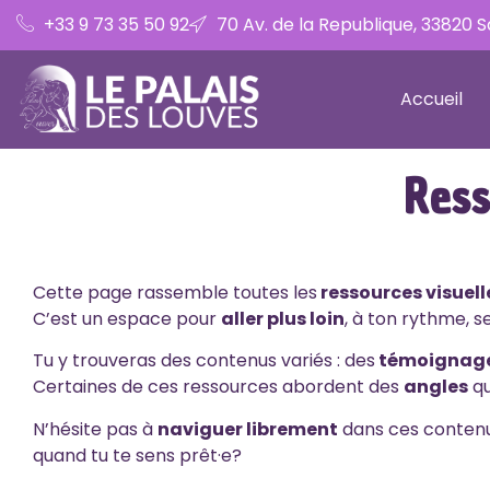
+33 9 73 35 50 92
70 Av. de la Republique, 33820 
Accueil
Res
Cette page rassemble toutes les
ressources visuel
C’est un espace pour
aller plus loin
, à ton rythme, s
Tu y trouveras des contenus variés : des
témoignag
Certaines de ces ressources abordent des
angles
qu
N’hésite pas à
naviguer librement
dans ces contenus.
quand tu te sens prêt·e?