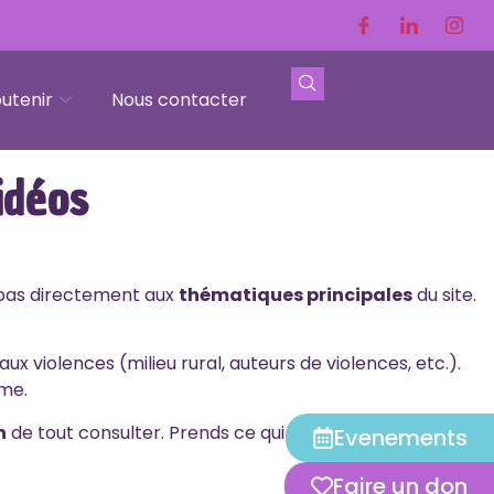
utenir
Nous contacter
idéos
 pas directement aux
thématiques principales
du site.
ux violences (milieu rural, auteurs de violences, etc.).
ême.
n
de tout consulter. Prends ce qui
résonne pour toi
,
Evenements
Faire un don