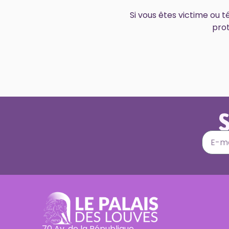
Si vous êtes victime ou 
prot
S
70 Av. de la République,