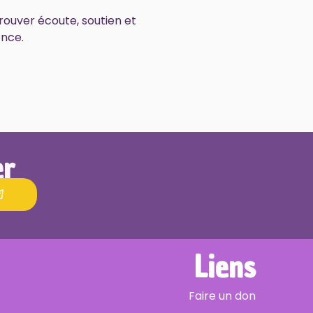
rouver écoute, soutien et
ence.
er
Liens
Faire un don