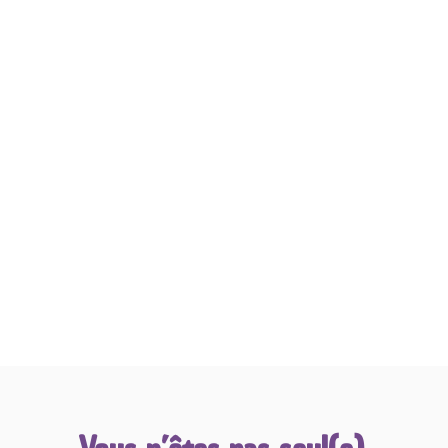
émotions -
Ton cerveau te parle en émotions, mais la
plupart du temps, tu n'y comprends rien !
Et quand on voit comment elles te font
réagir, je me dis qu'il serait temps
d'apprendre à les comprendre.
REGARDER