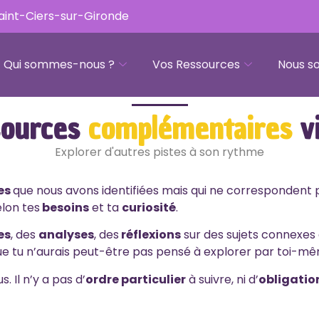
Saint-Ciers-sur-Gironde
Qui sommes-nous ?
Vos Ressources
Nous so
sources
complémentaires
v
Explorer d'autres pistes à son rythme
les
que nous avons identifiées mais qui ne correspondent
elon tes
besoins
et ta
curiosité
.
es
, des
analyses
, des
réflexions
sur des sujets connexes a
e tu n’aurais peut-être pas pensé à explorer par toi-m
 Il n’y a pas d’
ordre particulier
à suivre, ni d’
obligatio