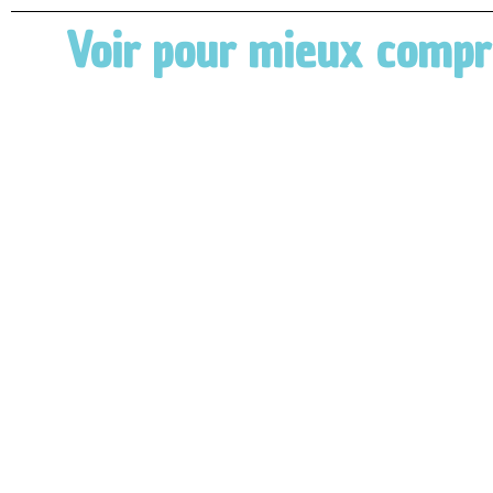
Voir pour mieux comp
Comment aider une
victime de
violences
conjugales ?
L’avocate Janine Bonaggiunta, spécialisée
dans les violences conjugales, explique
comment agir lorsqu'on est témoin ou