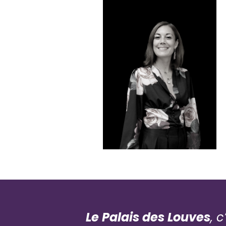
Chloé ROUEAU
Notre Présidente et fondatrice
Profil LinkedIn
Le Palais des Louves
, 