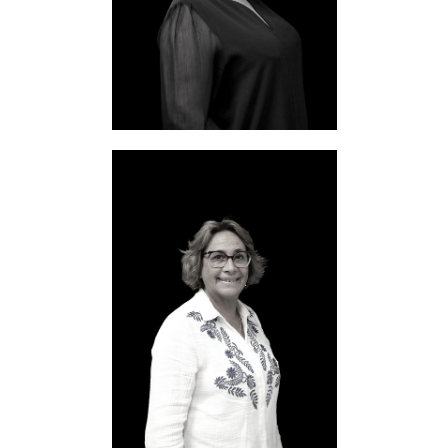
Site entreprise
Laure DERCOURT
Membre fondatrice et chargée de
communication
Site Internet