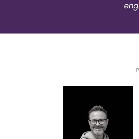
enga
P
Dimitri BIES
Notre Parrain de la Fondation VINC
pour la Cité