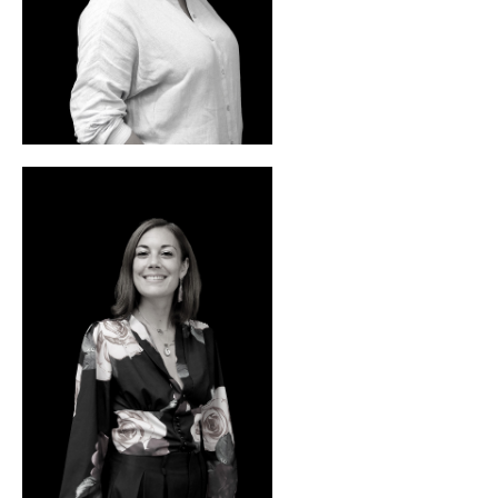
Profil LinkedIn
Chloé ROUEAU
Membre fondatrice, présidente et
thérapeute
Profil LinkedIn