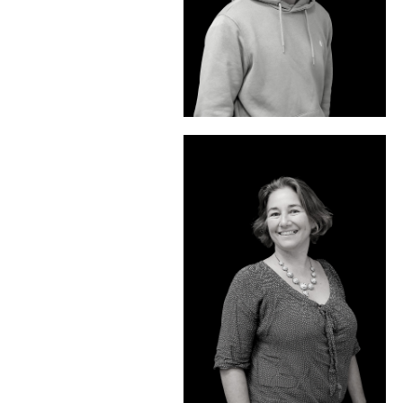
Profil
Agnès Le Dortz
Kinésiologue bénévole - Kinésio-
Nature
Profil Instagram