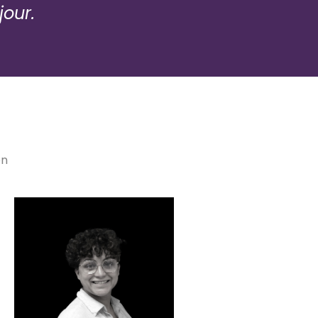
jour.
on
Yamina DJANTI
Formatrice, consultante,
ntervenante Protection de l'Enfance