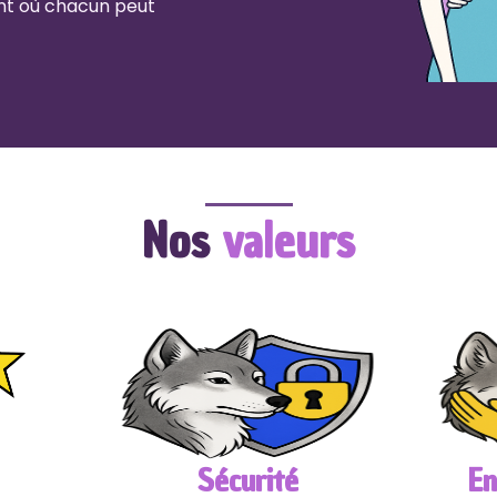
nt où chacun peut
Nos
valeurs
Sécurité
E