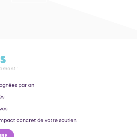
és
ement :
agnées par an
tés
vés
impact concret de votre soutien.
URE