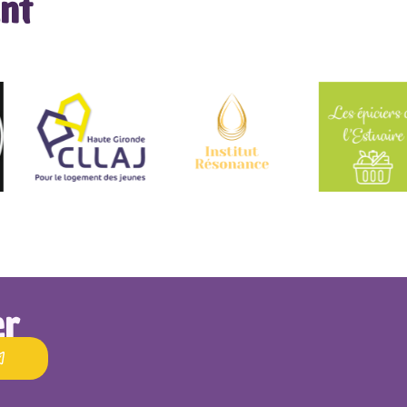
nt
er