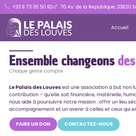
+33 9 73 35 50 92
70 Av. de la Republique, 33820 
Accueil
Ensemble changeons
des
Chaque geste compte
Le Palais des Louves
est une association à but non l
contribution – qu’elle soit financière, matérielle, hum
nous aide à poursuivre notre mission : offrir un lieu séc
accompagnement et
un avenir à celles et ceux qui e
FAIRE UN DON
CONTACTEZ-NOUS