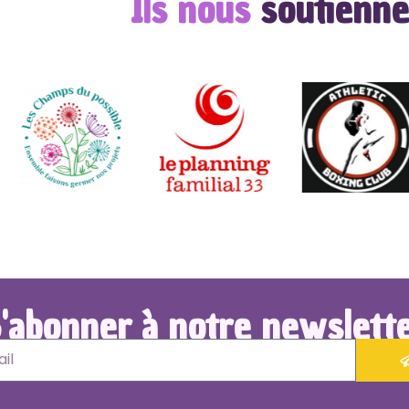
Ils nous
soutienne
'abonner à notre newslett