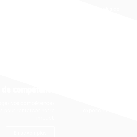
Chaque don nous permet d’offrir plus de
sécurité, de soins et d’accompagnement.
Participer
 de compétence
agez vos compétences
Étudiants et stagiair
es pour renforcer notre
expérience humaine et
impact.
d
En savoir plus