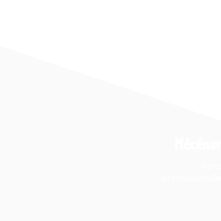
Votre voix compte : devenez membre et
participez à la construction du projet.
Devenir membre
Mécénat
Part
professionnell