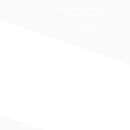
À nos côtés, en bénévolat : des gestes qui
changent des vies.
S'engager
Faire un stage
es : participez à une
 formatrice au sein
e notre association.
Postulez