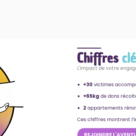
Chiffres
cl
L'impact de votre engag
+30
victimes accomp
+65kg
de dons récol
2
appartements réno
Ces chiffres montrent l’
REJOINDRE L'AVENT