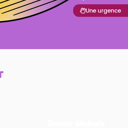
Une urgence
r
Devenir bénévole