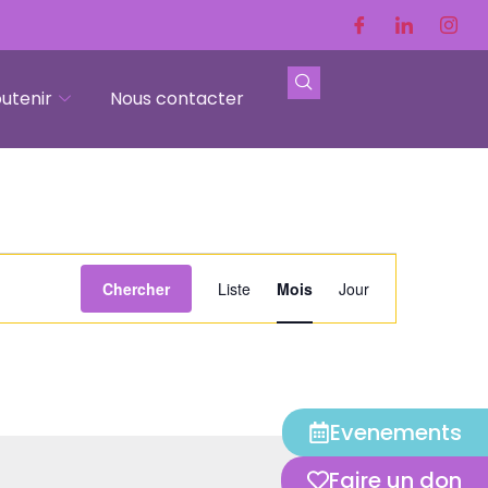
utenir
Nous contacter
Navigation
Chercher
Liste
Mois
Jour
de
vues
Évènement
Evenements
Faire un don