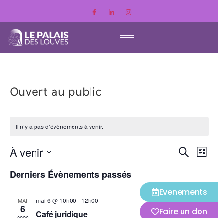
Ouvert au public
Il n’y a pas d’évènements à venir.
Rech
À venir
Na
Recherche
Liste
Sélectionnez
de
et
une
Derniers Évènements passés
vu
date.
navig
Evenements
Év
mai 6 @ 10h00
-
12h00
MAI
de
6
Faire un don
Café juridique
2026