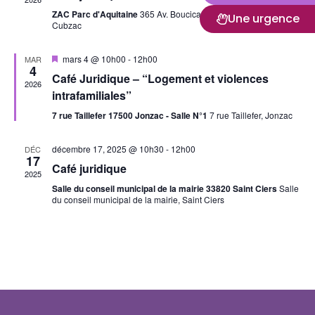
vues
ZAC Parc d'Aquitaine
365 Av. Boucicaut, Saint-André-de-
Une urgence
Cubzac
Évèn
Mis
mars 4 @ 10h00
-
12h00
MAR
4
en
Café Juridique – “Logement et violences
avant
2026
intrafamiliales”
7 rue Taillefer 17500 Jonzac - Salle N°1
7 rue Taillefer, Jonzac
décembre 17, 2025 @ 10h30
-
12h00
DÉC
17
Café juridique
2025
Salle du conseil municipal de la mairie 33820 Saint Ciers
Salle
du conseil municipal de la mairie, Saint Ciers