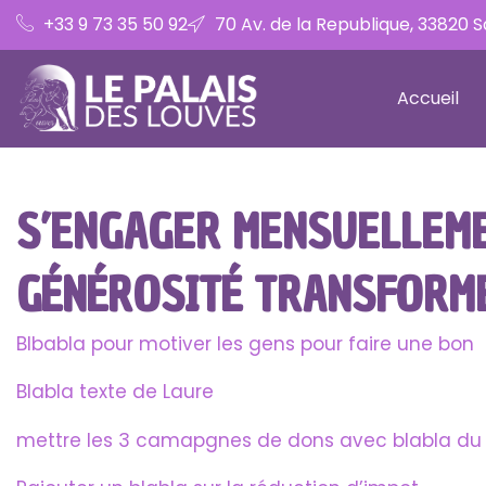
+33 9 73 35 50 92
70 Av. de la Republique, 33820 
Accueil
S’ENGAGER MENSUELLEME
GÉNÉROSITÉ TRANSFORME
Blbabla pour motiver les gens pour faire une bon
Blabla texte de Laure
mettre les 3 camapgnes de dons avec blabla du