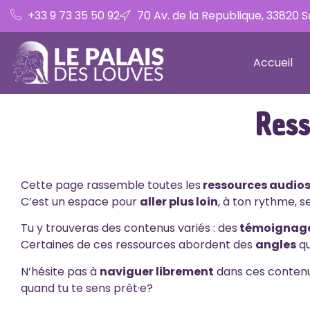
+33 9 73 35 50 92
70 Av. de la Republique, 33820 
Accueil
Res
Cette page rassemble toutes les
ressources audio
C’est un espace pour
aller plus loin
, à ton rythme, s
Tu y trouveras des contenus variés : des
témoignag
Certaines de ces ressources abordent des
angles
qu
N’hésite pas à
naviguer librement
dans ces contenus.
quand tu te sens prêt·e?