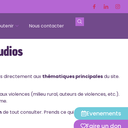
utenir
Nous contacter
udios
as directement aux
thématiques principales
du site.
ux violences (milieu rural, auteurs de violences, etc.).
ême.
n
de tout consulter. Prends ce qui
résonne pour toi
,
Evenements
Faire un don