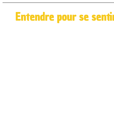
Entendre pour se senti
Quels sont les
mécanismes de
l'emprise ?
Quelles sont les stratégies de
manipulation mises en place par le
pervers narcissique ? Comment s’en
sortir et se reconstruire ?