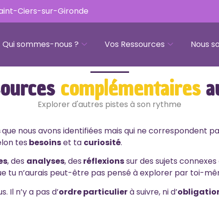
Saint-Ciers-sur-Gironde
Qui sommes-nous ?
Vos Ressources
Nous so
sources
complémentaires
a
Explorer d'autres pistes à son rythme
s
que nous avons identifiées mais qui ne correspondent p
elon tes
besoins
et ta
curiosité
.
es
, des
analyses
, des
réflexions
sur des sujets connexes a
e tu n’aurais peut-être pas pensé à explorer par toi-m
 Il n’y a pas d’
ordre particulier
à suivre, ni d’
obligatio