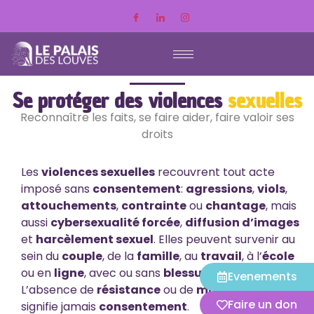
Se protéger des violences
sexuelles
Reconnaître les faits, se faire aider, faire valoir ses
droits
Les
violences sexuelles
recouvrent tout acte
imposé sans
consentement
:
agressions
,
viols
,
attouchements
,
contrainte
ou
chantage
, mais
aussi
cybersexualité forcée
,
diffusion d’images
et
harcèlement sexuel
. Elles peuvent survenir au
sein du
couple
, de la
famille
, au
travail
, à l’
école
ou en
ligne
, avec ou sans
blessures visibles
.
Evenements
L’absence de
résistance
ou de
marques
ne
Faire un don
signifie jamais
consentement
.