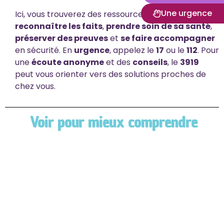
Une urgence
Ici, vous trouverez des ressources pour
reconnaître les faits
,
prendre soin de sa santé
,
préserver des preuves
et
se faire accompagner
en sécurité. En
urgence
, appelez le
17
ou le
112
. Pour
une
écoute anonyme
et des
conseils
, le
3919
peut vous orienter vers des solutions proches de
chez vous.
Voir pour mieux comprendre
A Venir
Cette section sera bientôt enrichie de