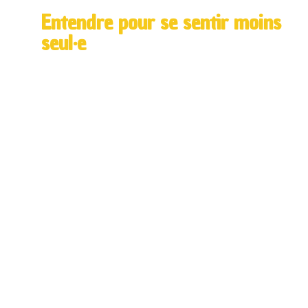
Entendre pour se sentir moins
seul·e
A Venir
Cette section sera bientôt enrichie de
ressources; n’hésitez pas à revenir la
consulter.
ECOUTER