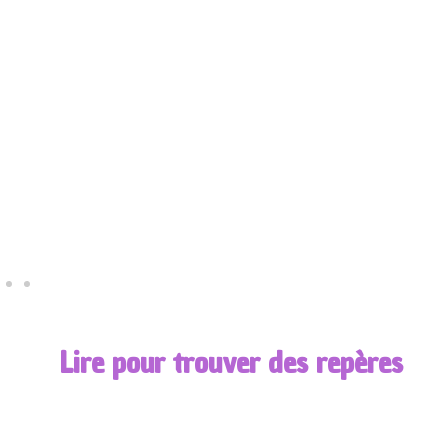
ressources; n’hésitez pas à revenir la
consulter.
REGARDER
Lire pour trouver des repères