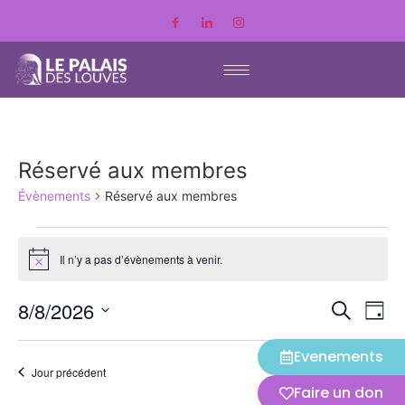
Réservé aux membres
Évènements
Réservé aux membres
Il n’y a pas d’évènements à venir.
Notice
Rech
8/8/2026
Na
Recherche
Jour
Sélectionnez
de
et
une
Evenements
vu
date.
Jour suivant
Jour précédent
navig
Év
Faire un don