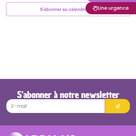
de
Une urgence
S’abonner au calendrier
vues
Évèn
S'abonner à notre newsletter